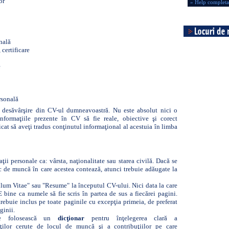
or
» Help complet
nală
 certificare
e
rsonală
u desăvârşire din CV-ul dumneavoastră. Nu este absolut nici o
nformaţiile prezente în CV să fie reale, obiective şi corect
cat să aveţi tradus conţinutul informaţional al acestuia în limba
ţii personale ca: vârsta, naţionalitate sau starea civilă. Dacă se
c de muncă în care acestea contează, atunci trebuie adăugate la
ulum Vitae" sau "Resume" la începutul CV-ului. Nici data la care
E bine ca numele să fie scris în partea de sus a fiecărei pagini.
rebuie inclus pe toate paginile cu excepţia primeia, de preferat
ginii.
e folosească un
dicţionar
pentru înţelegerea clară a
ităţilor cerute de locul de muncă şi a contribuţiilor pe care