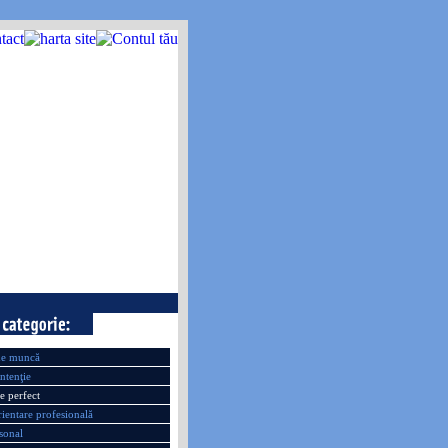
 de muncă
ntenţie
 perfect
rientare profesională
sonal