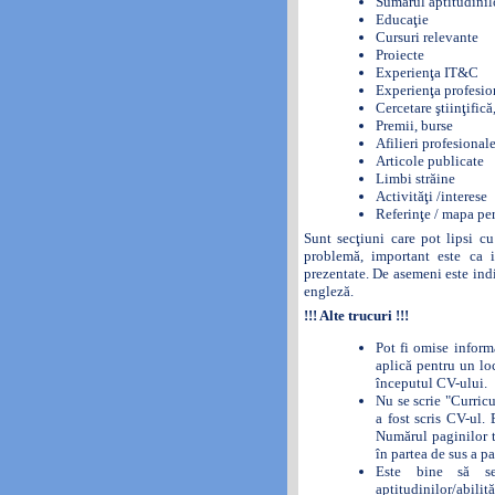
Sumarul aptitudinil
Educaţie
Cursuri relevante
Proiecte
Experienţa IT&C
Experienţa profesio
Cercetare ştiinţifică,
Premii, burse
Afilieri profesional
Articole publicate
Limbi străine
Activităţi /interese
Referinţe / mapa pe
Sunt secţiuni care pot lipsi c
problemă, important este ca i
prezentate. De asemeni este indi
engleză.
!!! Alte trucuri !!!
Pot fi omise informa
aplică pentru un lo
începutul CV-ului.
Nu se scrie "Curric
a fost scris CV-ul. 
Numărul paginilor t
în partea de sus a pa
Este bine să s
aptitudinilor/abil