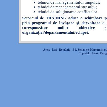
tehnici de managementului timpului;
tehnici de managementul stresului;
tehnici de soluţionarea conflictelor.
Serviciul de TRAINING aduce o schimbare poz
prin programul de învăţare şi dezvoltare a a
corespunzător noilor obiective
organizaţiei/departamentului/echipei.
Atest
-
Iaşi
-
România
-
Bd. Ştefan cel Mare nr. 8
,
et
Copyright:
Atest
| Desig