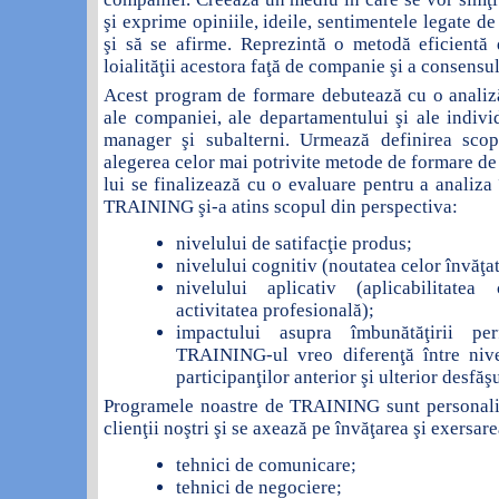
şi exprime opiniile, ideile, sentimentele legate de
şi să se afirme. Reprezintă o metodă eficientă 
loialităţii acestora faţă de companie şi a consensu
Acest program de formare debutează cu o analiză
ale companiei, ale departamentului şi ale individ
manager şi subalterni. Urmează definirea scopu
alegerea celor mai potrivite metode de formare de 
lui se finalizează cu o evaluare pentru a analiza
TRAINING şi-a atins scopul din perspectiva:
nivelului de satifacţie produs;
nivelului cognitiv (noutatea celor învăţat
nivelului aplicativ (aplicabilitatea
activitatea profesională);
impactului asupra îmbunătăţirii pe
TRAINING-ul vreo diferenţă între niv
participanţilor anterior şi ulterior desfăşu
Programele noastre de TRAINING sunt personaliz
clienţii noştri şi se axează pe învăţarea şi exersare
tehnici de comunicare;
tehnici de negociere;