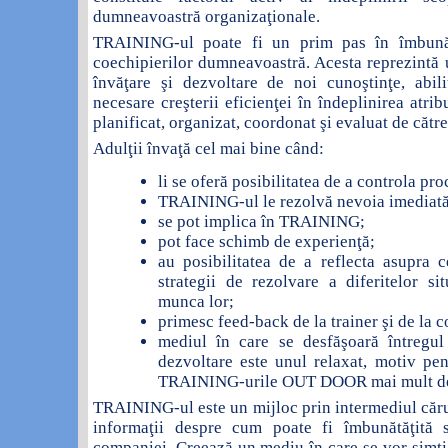
dumneavoastră organizaţionale.
TRAINING-ul poate fi un prim pas în îmbunăt
coechipierilor dumneavoastră. Acesta reprezintă 
învăţare şi dezvoltare de noi cunoştinţe, abili
necesare creşterii eficienţei în îndeplinirea atrib
planificat, organizat, coordonat şi evaluat de către
Adulţii învaţă cel mai bine când:
li se oferă posibilitatea de a controla pro
TRAINING-ul le rezolvă nevoia imediat
se pot implica în TRAINING;
pot face schimb de experienţă;
au posibilitatea de a reflecta asupra c
strategii de rezolvare a diferitelor sit
munca lor;
primesc feed-back de la trainer şi de la c
mediul în care se desfăşoară întregu
dezvoltare este unul relaxat, motiv pe
TRAINING-urile OUT DOOR mai mult de
TRAINING-ul este un mijloc prin intermediul cărui
informaţii despre cum poate fi îmbunătăţită st
companiei. Creează un mediu în care se vor simţi 