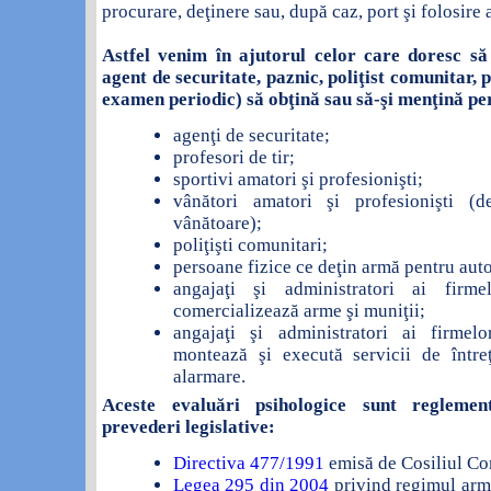
procurare, deţinere sau, după caz, port şi folosire 
Astfel venim în ajutorul celor care doresc să
agent de securitate, paznic, poliţist comunitar, 
examen periodic) să obţină sau să-şi menţină pe
agenţi de securitate;
profesori de tir;
sportivi amatori şi profesionişti;
vânători amatori şi profesionişti (
vânătoare);
poliţişti comunitari;
persoane fizice ce deţin armă pentru aut
angajaţi şi administratori ai firme
comercializează arme şi muniţii;
angajaţi şi administratori ai firmel
montează şi execută servicii de între
alarmare.
Aceste evaluări psihologice sunt regleme
prevederi legislative:
Directiva 477/1991
emisă de Cosiliul Co
Legea 295 din 2004
privind regimul armel