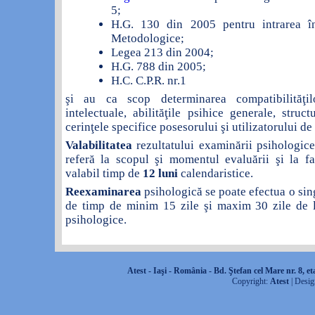
5;
H.G. 130 din 2005 pentru intrarea î
Metodologice;
Legea 213 din 2004;
H.G. 788 din 2005;
H.C. C.P.R. nr.1
şi au ca scop determinarea compatibilităţilo
intelectuale, abilităţile psihice generale, struc
cerinţele specifice posesorului şi utilizatorului d
Valabilitatea
rezultatului examinării psihologice
referă la scopul şi momentul evaluării şi la fa
valabil timp de
12 luni
calendaristice.
Reexaminarea
psihologică se poate efectua o sing
de timp de minim 15 zile şi maxim 30 zile de l
psihologice.
Atest
-
Iaşi
-
România
-
Bd. Ştefan cel Mare nr. 8
,
et
Copyright:
Atest
| Desig